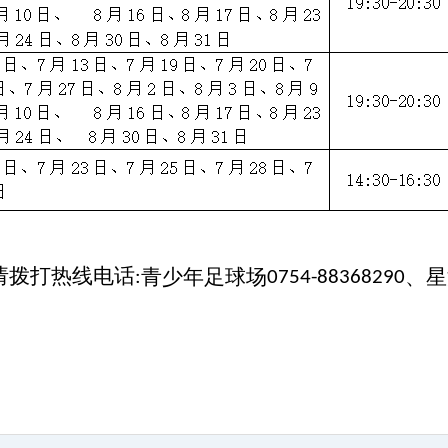
请拨打热线电话
青少年足球场
、星
:
0754-88368290