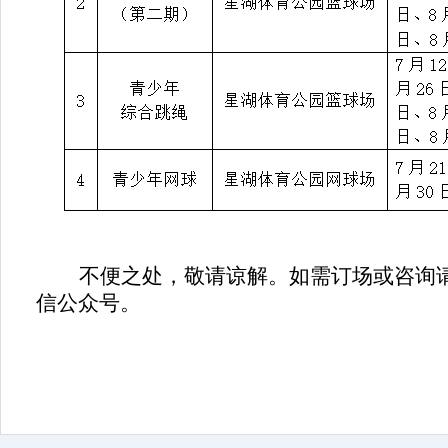
不便之处，敬请谅解。如需订场或咨询
信公众号。